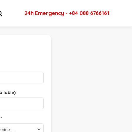
24h Emergency - +84 088 6766161
ailable)
e
*