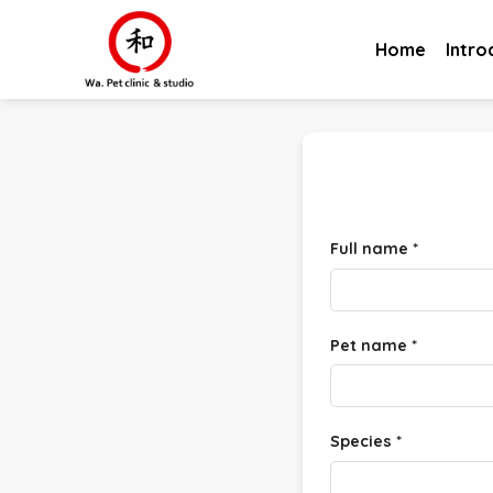
Skip
to
Home
Intro
content
Full name
*
Pet name
*
Species
*