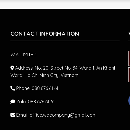
CONTACT INFORMATION
W.A. LIMITED
Address: No. 20, Street No. 34, Ward 1, An Khanh
Ward, Ho Chi Minh City, Vietnam
Phone: 088 676 61 61
Zalo:
088 676 61 61
Email: office.wacompany@gmail.com