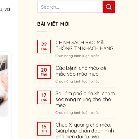
u, và
BÀI VIẾT MỚI
CHÍNH SÁCH BẢO MẬT
22
THÔNG TIN KHÁCH HÀNG
Th6
ở
Chức năng bình luận bị tắt
CHÍNH
SÁCH
Các bệnh chó mèo dễ
20
BẢO
mắc vào mùa mưa
Th6
MẬT
ở
Chức năng bình luận bị tắt
THÔNG
Các
TIN
bệnh
Sai lầm phổ biến khi chăm
KHÁCH
17
chó
HÀNG
sóc răng miệng cho chó
Th6
mèo
mèo
dễ
ở
Chức năng bình luận bị tắt
mắc
Sai
vào
lầm
mùa
Chụp X-quang chó mèo:
15
phổ
mưa
Giải pháp chẩn đoán hình
Th1
biến
ảnh hiện đại tại Wa.
khi