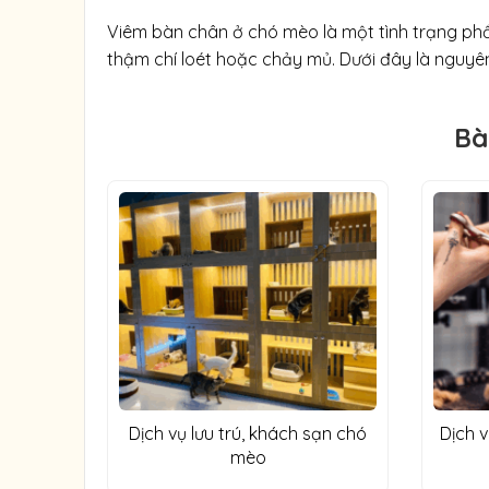
Viêm bàn chân ở chó mèo là một tình trạng phổ
thậm chí loét hoặc chảy mủ. Dưới đây là nguyên
Bà
Dịch vụ lưu trú, khách sạn chó
Dịch 
mèo