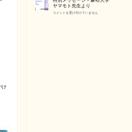
&
ル
ヤマモト先生より
気
STUDIO
ケ
は
特
コメントを受け付けていません
–
ア
別
日
で
メ
本
よ
ッ
の
く
セ
獣
あ
ー
医
る
ジ
師
間
–
と
違
麻
の
い
布
提
は
大
携
学
は
ヤ
マ
モ
がけ
ト
先
生
よ
り
は