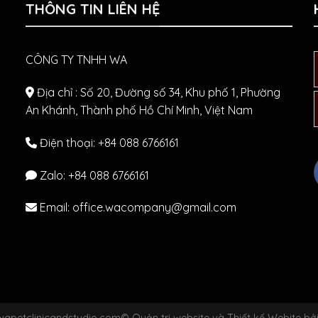
THÔNG TIN LIÊN HỆ
CÔNG TY TNHH WA
Địa chỉ : Số 20, Đường số 34, Khu phố 1, Phường
An Khánh, Thành phố Hồ Chí Minh, Việt Nam
Điện thoại: +84 088 6766161
Zalo:
+84 088 6766161
Email: office.wacompany@gmail.com
apetclinicandstudio.com© Quản trị website và Thiết kế Webite bởi