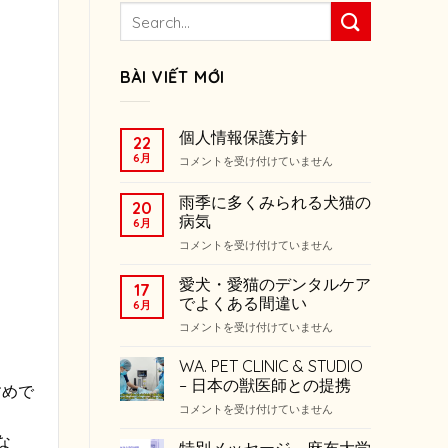
BÀI VIẾT MỚI
。
個人情報保護方針
22
6月
個
コメントを受け付けていません
人
情
雨季に多くみられる犬猫の
20
報
病気
6月
保
雨
護
コメントを受け付けていません
季
方
に
針
愛犬・愛猫のデンタルケア
17
多
は
でよくある間違い
6月
く
愛
コメントを受け付けていません
み
犬・
ら
愛
れ
WA. PET CLINIC & STUDIO
猫
る
– 日本の獣医師との提携
すめで
の
犬
WA.
コメントを受け付けていません
デ
猫
PET
ン
の
な
CLINIC
タ
特別メッセージ – 麻布大学
病