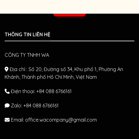
cưng
đoán
dịp
hình
診察予約
năm
ảnh
mới
hiện
–
đại
Khởi
tại
THÔNG TIN LIÊN HỆ
đầu
Wa.
khỏe
Petclinic
mạnh
&
cho
Studio
CÔNG TY TNHH WA
chó
mèo
cả
Địa chỉ : Số 20, Đường số 34, Khu phố 1, Phường An
năm
Khánh, Thành phố Hồ Chí Minh, Việt Nam
Điện thoại: +84 088 6766161
Zalo:
+84 088 6766161
Email: office.wacompany@gmail.com