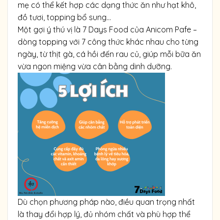
mẹ có thể kết hợp các dạng thức ăn như hạt khô,
đồ tươi, topping bổ sung…
Một gợi ý thú vị là 7 Days Food của Anicom Pafe –
dòng topping với 7 công thức khác nhau cho từng
ngày, từ thịt gà, cá hồi đến rau củ, giúp mỗi bữa ăn
vừa ngon miệng vừa cân bằng dinh dưỡng.
Dù chọn phương pháp nào, điều quan trọng nhất
là thay đổi hợp lý, đủ nhóm chất và phù hợp thể