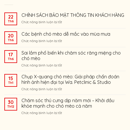
CHÍNH SÁCH BẢO MẬT THÔNG TIN KHÁCH HÀNG
22
Th6
ở
Chức năng bình luận bị tắt
CHÍNH
SÁCH
Các bệnh chó mèo dễ mắc vào mùa mưa
20
BẢO
Th6
ở
Chức năng bình luận bị tắt
MẬT
Các
THÔNG
bệnh
TIN
Sai lầm phổ biến khi chăm sóc răng miệng cho
17
chó
KHÁCH
chó mèo
Th6
mèo
HÀNG
ở
Chức năng bình luận bị tắt
dễ
Sai
mắc
lầm
vào
Chụp X-quang chó mèo: Giải pháp chẩn đoán
15
phổ
mùa
hình ảnh hiện đại tại Wa. Petclinic & Studio
Th1
biến
mưa
ở
Chức năng bình luận bị tắt
khi
Chụp
chăm
X-
Chăm sóc thú cưng dịp năm mới – Khởi đầu
sóc
30
quang
răng
khỏe mạnh cho chó mèo cả năm
Th12
chó
miệng
ở
Chức năng bình luận bị tắt
mèo:
cho
Chăm
Giải
chó
sóc
pháp
mèo
thú
chẩn