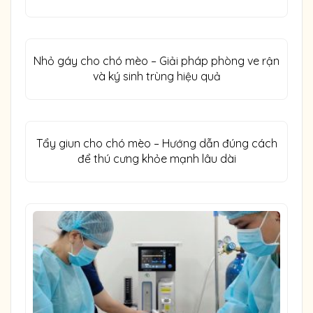
Nhỏ gáy cho chó mèo – Giải pháp phòng ve rận
và ký sinh trùng hiệu quả
Tẩy giun cho chó mèo – Hướng dẫn đúng cách
để thú cưng khỏe mạnh lâu dài