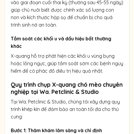
vào giai đoạn cuối thai kỳ (thường sau 45-55 ngày)
giúp chủ nuôi biết được chính xác số lượng con
non và kích thước hộp sọ để chuẩn bị cho quá
trình sinh nở an toàn.
Tầm soát các khối u và dấu hiệu bất thường
khác
X-quang hỗ trợ phát hiện các khối u vùng bụng
hoặc lồng ngực, giúp tầm soát sớm các bệnh nguy
hiểm để có phác đồ điều trị hiệu quả nhất.
Quy trình chụp X-quang chó mèo chuyên
nghiệp tại Wa. Petclinic & Studio
Tại Wa. Petclinic & Studio, chúng tôi xây dựng quy
trình khép kín để đảm bảo an toàn tối đa cho thú
cưng:
Bước 1: Thăm khám lâm sàng và chỉ định