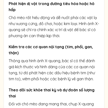
Phát hiện dị vật trong đường tiêu hóa hoặc hô
hấp
Chó mèo rất hiếu động và dễ nuốt phải các vật lạ
như xương cứng, đồ chơi, hoặc kim loại. Hình ảnh X-
quang sẽ chỉ ra chính xác vị trí dị vật để bác sĩ có
phương án can thiệp kịp thời.
Kiểm tra các cơ quan nội tạng (tim, phổi, gan,
thận)
Thông qua hình ảnh X-quang, bác sĩ có thể đánh
giá kích thước và hình dáng của các cơ quan nội
tạng, từ đó phát hiện các dấu hiệu bệnh tim (như
tim to), viêm phổi hoặc các bệnh lý về gan thận.
Theo dõi sức khỏe thai kỳ và dự đoán số lượng
thai
Đối với chó mèo đang mang thai, chụp X-quang