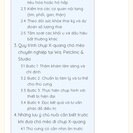
tiêu hóa hoặc hô hấp
Kiểm tra các cơ quan nội tạng
(tim, phổi, gan, thận)
Theo dõi sức khỏe thai kỳ và dự
đoán số lượng thai
Tầm soát các khối u và dấu hiệu
bất thường khác
Quy trình chụp X-quang chó mèo
chuyên nghiệp tại Wa. Petclinic &
Studio
Bước 1: Thăm khám lâm sàng và
chỉ định
Bước 2: Chuẩn bị tâm lý và tư thế
cho thú cưng
Bước 3: Thực hiện chụp hình với
thiết bị hiện đại
Bước 4: Đọc kết quả và tư vấn
phác đồ điều trị
Những lưu ý chủ nuôi cần biết trước
khi đưa chó mèo đi chụp X-quang
Thú cưng có cần nhịn ăn trước