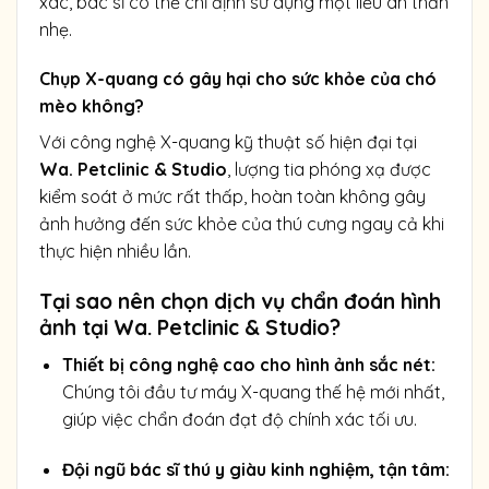
xác, bác sĩ có thể chỉ định sử dụng một liều an thần
nhẹ.
Chụp X-quang có gây hại cho sức khỏe của chó
mèo không?
Với công nghệ X-quang kỹ thuật số hiện đại tại
Wa. Petclinic & Studio
, lượng tia phóng xạ được
kiểm soát ở mức rất thấp, hoàn toàn không gây
ảnh hưởng đến sức khỏe của thú cưng ngay cả khi
thực hiện nhiều lần.
Tại sao nên chọn dịch vụ chẩn đoán hình
ảnh tại Wa. Petclinic & Studio?
Thiết bị công nghệ cao cho hình ảnh sắc nét:
Chúng tôi đầu tư máy X-quang thế hệ mới nhất,
giúp việc chẩn đoán đạt độ chính xác tối ưu.
Đội ngũ bác sĩ thú y giàu kinh nghiệm, tận tâm: