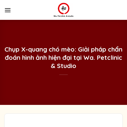
Skip
to
content
Chụp X-quang chó mèo: Giải pháp chẩn
đoán hình ảnh hiện đại tại Wa. Petclinic
& Studio