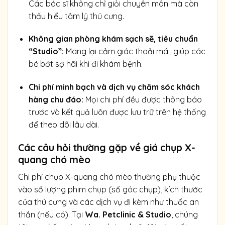
Các bác sĩ không chỉ giỏi chuyên môn mà còn
thấu hiểu tâm lý thú cưng.
Không gian phòng khám sạch sẽ, tiêu chuẩn
“Studio”:
Mang lại cảm giác thoải mái, giúp các
bé bớt sợ hãi khi đi khám bệnh.
Chi phí minh bạch và dịch vụ chăm sóc khách
hàng chu đáo:
Mọi chi phí đều được thông báo
trước và kết quả luôn được lưu trữ trên hệ thống
để theo dõi lâu dài.
Các câu hỏi thường gặp về giá chụp X-
quang chó mèo
Chi phí chụp X-quang chó mèo thường phụ thuộc
vào số lượng phim chụp (số góc chụp), kích thước
của thú cưng và các dịch vụ đi kèm như thuốc an
thần (nếu có). Tại
Wa. Petclinic & Studio
, chúng