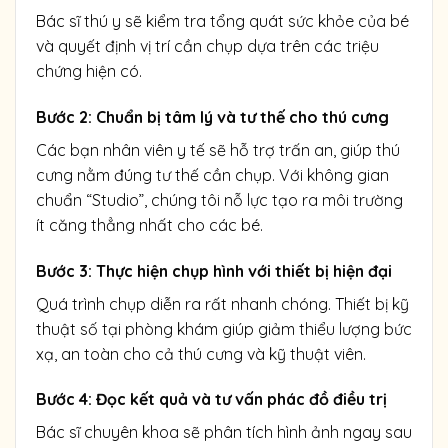
Bác sĩ thú y sẽ kiểm tra tổng quát sức khỏe của bé
và quyết định vị trí cần chụp dựa trên các triệu
chứng hiện có.
Bước 2: Chuẩn bị tâm lý và tư thế cho thú cưng
Các bạn nhân viên y tế sẽ hỗ trợ trấn an, giúp thú
cưng nằm đúng tư thế cần chụp. Với không gian
chuẩn “Studio”, chúng tôi nỗ lực tạo ra môi trường
ít căng thẳng nhất cho các bé.
Bước 3: Thực hiện chụp hình với thiết bị hiện đại
Quá trình chụp diễn ra rất nhanh chóng. Thiết bị kỹ
thuật số tại phòng khám giúp giảm thiểu lượng bức
xạ, an toàn cho cả thú cưng và kỹ thuật viên.
Bước 4: Đọc kết quả và tư vấn phác đồ điều trị
Bác sĩ chuyên khoa sẽ phân tích hình ảnh ngay sau