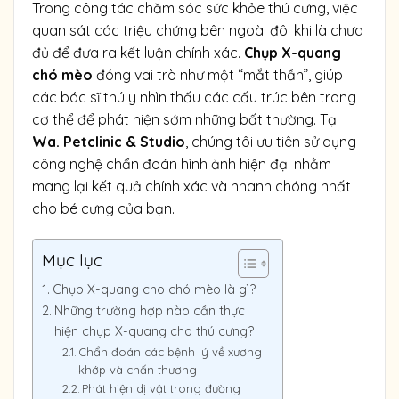
Trong công tác chăm sóc sức khỏe thú cưng, việc
quan sát các triệu chứng bên ngoài đôi khi là chưa
đủ để đưa ra kết luận chính xác.
Chụp X-quang
chó mèo
đóng vai trò như một “mắt thần”, giúp
các bác sĩ thú y nhìn thấu các cấu trúc bên trong
cơ thể để phát hiện sớm những bất thường. Tại
Wa. Petclinic & Studio
, chúng tôi ưu tiên sử dụng
công nghệ chẩn đoán hình ảnh hiện đại nhằm
mang lại kết quả chính xác và nhanh chóng nhất
cho bé cưng của bạn.
Mục lục
Chụp X-quang cho chó mèo là gì?
Những trường hợp nào cần thực
hiện chụp X-quang cho thú cưng?
Chẩn đoán các bệnh lý về xương
khớp và chấn thương
Phát hiện dị vật trong đường