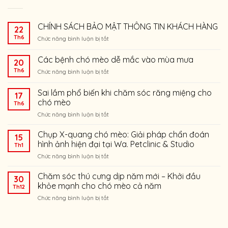
CHÍNH SÁCH BẢO MẬT THÔNG TIN KHÁCH HÀNG
22
Th6
ở
Chức năng bình luận bị tắt
CHÍNH
SÁCH
Các bệnh chó mèo dễ mắc vào mùa mưa
20
BẢO
Th6
ở
Chức năng bình luận bị tắt
MẬT
Các
THÔNG
bệnh
TIN
Sai lầm phổ biến khi chăm sóc răng miệng cho
17
chó
KHÁCH
chó mèo
Th6
mèo
HÀNG
ở
Chức năng bình luận bị tắt
dễ
Sai
mắc
lầm
vào
Chụp X-quang chó mèo: Giải pháp chẩn đoán
15
phổ
mùa
hình ảnh hiện đại tại Wa. Petclinic & Studio
Th1
biến
mưa
ở
Chức năng bình luận bị tắt
khi
Chụp
chăm
X-
Chăm sóc thú cưng dịp năm mới – Khởi đầu
sóc
30
quang
răng
khỏe mạnh cho chó mèo cả năm
Th12
chó
miệng
ở
Chức năng bình luận bị tắt
mèo:
cho
Chăm
Giải
chó
sóc
pháp
mèo
thú
chẩn