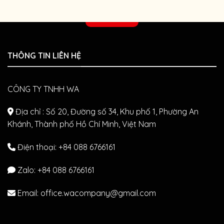
cưng
đoán
dịp
hình
診察予約
năm
ảnh
mới
hiện
–
đại
Khởi
tại
THÔNG TIN LIÊN HỆ
đầu
Wa.
khỏe
Petclinic
mạnh
&
cho
Studio
CÔNG TY TNHH WA
chó
mèo
cả
Địa chỉ : Số 20, Đường số 34, Khu phố 1, Phường An
năm
Khánh, Thành phố Hồ Chí Minh, Việt Nam
Điện thoại: +84 088 6766161
Zalo:
+84 088 6766161
Email: office.wacompany@gmail.com